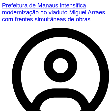
Prefeitura de Manaus intensifica
modernização do viaduto Miguel Arraes
com frentes simultâneas de obras