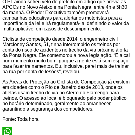
O PL ainda sofreu veto do prefeito em artigo que previa as
APCCs no Novo Aleixo e na Ponta Negra, entre 4h e 5h30
da manhã. O Poder Executivo também promoverá
campanhas educativas para alertar os motoristas para a
importância da lei e irá regulamentá-la, definindo o valor da
multa aplicável em casos de descumprimento.
Ciclista de competição desde 2014, o engenheiro civil
Marcioney Santos, 51, tinha interrompido os treinos por
conta do risco de acidentes no trecho da via próximo à orla
da Ponta Negra. Ele comemorou a nova legislação. “Ela cai
num momento muito bom, porque a gente está sem espaço
para fazer treinamentos. Eu, inclusive, parei mais de treinar
na rua por conta de lesões”, revelou.
As Áreas de Proteção ao Ciclista de Competição já existem
em cidades como o Rio de Janeiro desde 2013, onde os
atletas usam trecho de via no Aterro do Flamengo para
treinos. O acesso ao local é bloqueado pelo poder público
no horário determinado, geralmente ao amanhecer,
garantindo a segurança dos competidores.
Fonte: Toda hora