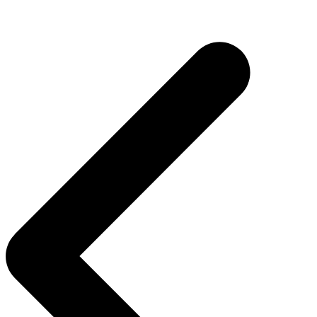
Navegação
de
Post