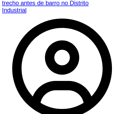
trecho antes de barro no Distrito
Industrial