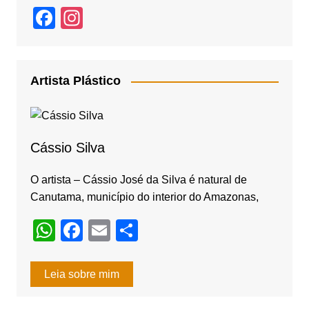
F
In
a
st
c
a
e
gr
Artista Plástico
b
a
o
m
o
Cássio Silva
k
O artista – Cássio José da Silva é natural de
Canutama, município do interior do Amazonas,
W
F
E
S
h
a
m
h
at
c
ail
ar
Leia sobre mim
s
e
e