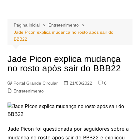
Ir
Portal Grande Circular
A zona Leste se encontra aqui!
para
o
Página inicial
Entretenimento
conteúdo
Jade Picon explica mudança no rosto após sair do
BBB22
Jade Picon explica mudança
no rosto após sair do BBB22
Portal Grande Circular
21/03/2022
0
Entretenimento
Jade Picon foi questionada por seguidores sobre a
mudança no rosto após sair do BBB22 e explicou