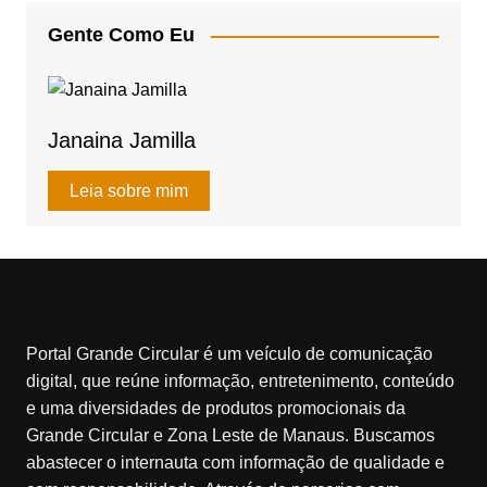
A
b
Gente Como Eu
p
o
p
o
k
Janaina Jamilla
Leia sobre mim
Portal Grande Circular é um veículo de comunicação
digital, que reúne informação, entretenimento, conteúdo
e uma diversidades de produtos promocionais da
Grande Circular e Zona Leste de Manaus. Buscamos
abastecer o internauta com informação de qualidade e