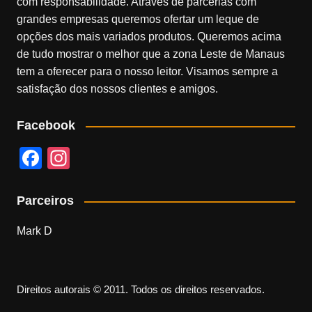
com responsabilidade. Através de parcerias com
grandes empresas queremos ofertar um leque de
opções dos mais variados produtos. Queremos acima
de tudo mostrar o melhor que a zona Leste de Manaus
tem a oferecer para o nosso leitor. Visamos sempre a
satisfação dos nossos clientes e amigos.
Facebook
F
In
a
st
c
a
Parceiros
e
gr
Mark D
b
a
o
m
o
Direitos autorais © 2011. Todos os direitos reservados.