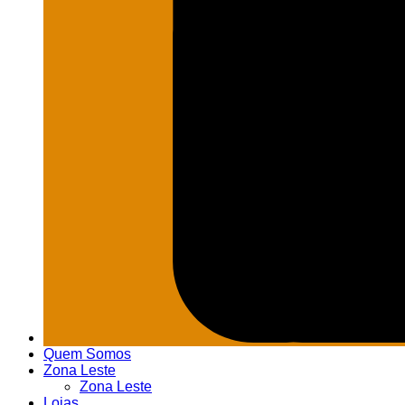
Quem Somos
Zona Leste
Zona Leste
Lojas