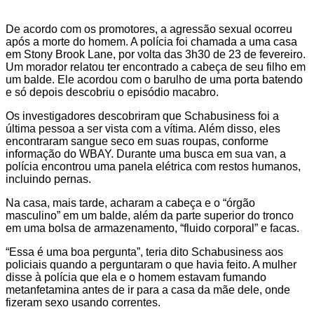
De acordo com os promotores, a agressão sexual ocorreu
após a morte do homem. A polícia foi chamada a uma casa
em Stony Brook Lane, por volta das 3h30 de 23 de fevereiro.
Um morador relatou ter encontrado a cabeça de seu filho em
um balde. Ele acordou com o barulho de uma porta batendo
e só depois descobriu o episódio macabro.
Os investigadores descobriram que Schabusiness foi a
última pessoa a ser vista com a vítima. Além disso, eles
encontraram sangue seco em suas roupas, conforme
informação do WBAY. Durante uma busca em sua van, a
polícia encontrou uma panela elétrica com restos humanos,
incluindo pernas.
Na casa, mais tarde, acharam a cabeça e o “órgão
masculino” em um balde, além da parte superior do tronco
em uma bolsa de armazenamento, “fluido corporal” e facas.
“Essa é uma boa pergunta”, teria dito Schabusiness aos
policiais quando a perguntaram o que havia feito. A mulher
disse à polícia que ela e o homem estavam fumando
metanfetamina antes de ir para a casa da mãe dele, onde
fizeram sexo usando correntes.