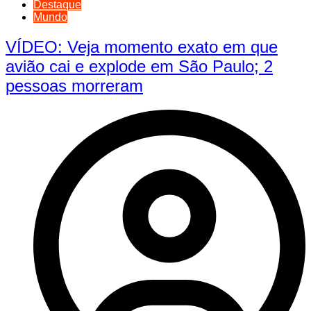
Destaque
Mundo
VÍDEO: Veja momento exato em que
avião cai e explode em São Paulo; 2
pessoas morreram