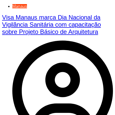
Manaus
Visa Manaus marca Dia Nacional da
Vigilância Sanitária com capacitação
sobre Projeto Básico de Arquitetura