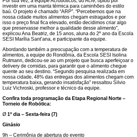
Por sua vez, a equipe Acroboticos, do Acre, optou por
investir em uma manta térmica para caminhões do estilo
baú. O projeto é chamado “ARP”. “Percebemos que na
nossa cidade muitos alimentos chegam estragados e por
isso o preço final fica elevado, então decidimos criar algo
que preservasse melhor a qualidade desse alimento”,
explicou Ana Beatriz, de 15 anos, aluna do 2º ano da Escola
SESI Marília Sant’ana, e participante da equipe.
Abordando também a preocupação com a temperatura de
alimentos, a equipe do Rondônia, da Escola SESI Isolina
Rutmann, dedicou-se ao um projeto que busca aperfeiçoar o
delivery de comidas, para garantir que o alimento chegue
quente ao seu destino. “Segundo pesquisa realizada em
nossa cidade, 48% das entregas dos alimentos chegam com
temperatura baixa, gerando insatisfação” ressaltou Silvio
Luiz Vichroski, professor e técnico da equipe.
Confira toda programação da Etapa Regional Norte –
Torneio de Robótica
:
Ø
1º dia – Sexta-feira (7)
Ginásio
9h – Cerimônia de abertura do evento