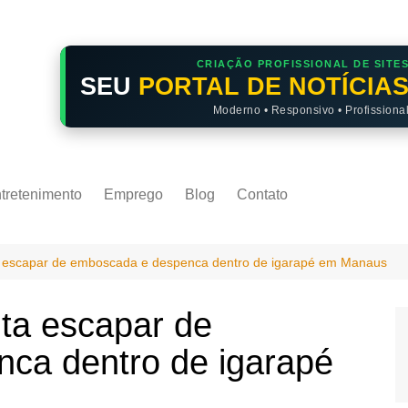
CRIAÇÃO PROFISSIONAL DE SITE
SEU
PORTAL DE NOTÍCIA
Moderno • Responsivo • Profissiona
tretenimento
Emprego
Blog
Contato
ta escapar de emboscada e despenca dentro de igarapé em Manaus
nta escapar de
ca dentro de igarapé