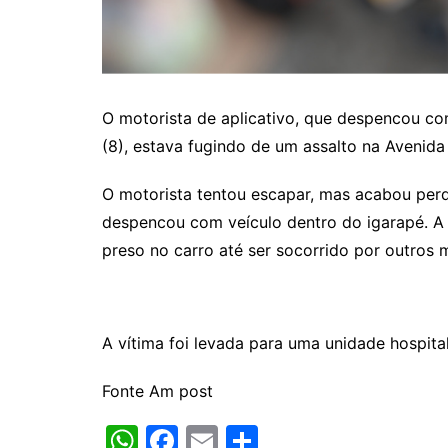
O motorista de aplicativo, que despencou co
(8), estava fugindo de um assalto na Avenid
O motorista tentou escapar, mas acabou perd
despencou com veículo dentro do igarapé. A 
preso no carro até ser socorrido por outros 
A vítima foi levada para uma unidade hospita
Fonte Am post
W
F
E
S