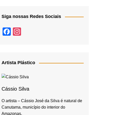
Siga nossas Redes Sociais
F
In
a
st
c
a
e
gr
b
a
Artista Plástico
o
m
o
k
Cássio Silva
O artista – Cássio José da Silva é natural de
Canutama, município do interior do
Amazonas,