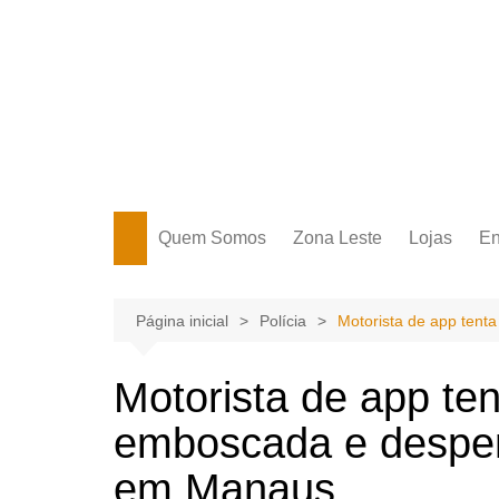
Ir
para
o
conteúdo
Portal Grande Circular
A zona Leste se encontra aqui!
Quem Somos
Zona Leste
Lojas
En
Zona Leste
Página inicial
Polícia
Motorista de app ten
Motorista de app te
emboscada e despen
em Manaus