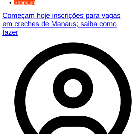
Shopping
Começam hoje inscrições para vagas
em creches de Manaus; saiba como
fazer