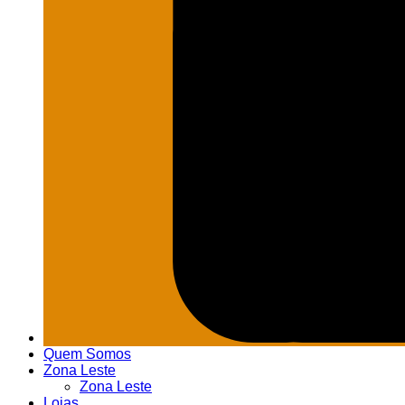
Quem Somos
Zona Leste
Zona Leste
Lojas