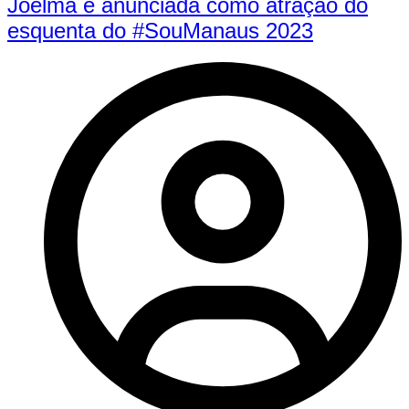
Joelma é anunciada como atração do
esquenta do #SouManaus 2023