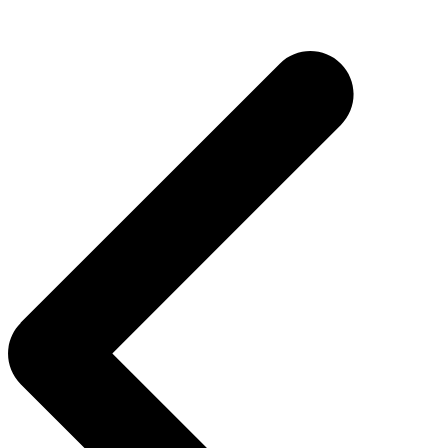
Navegação
de
Post