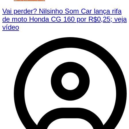
Vai perder? Nilsinho Som Car lança rifa
de moto Honda CG 160 por R$0,25; veja
vídeo