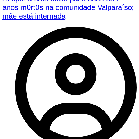
anos m0rt0s na comunidade Valparaíso;
mãe está internada