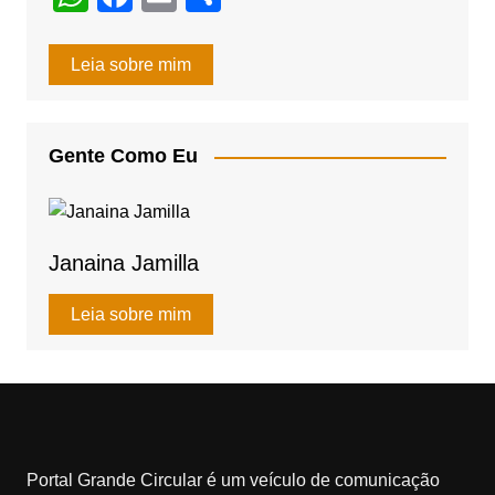
h
a
m
h
at
c
ail
ar
Leia sobre mim
s
e
e
A
b
Gente Como Eu
p
o
p
o
k
Janaina Jamilla
Leia sobre mim
Portal Grande Circular é um veículo de comunicação