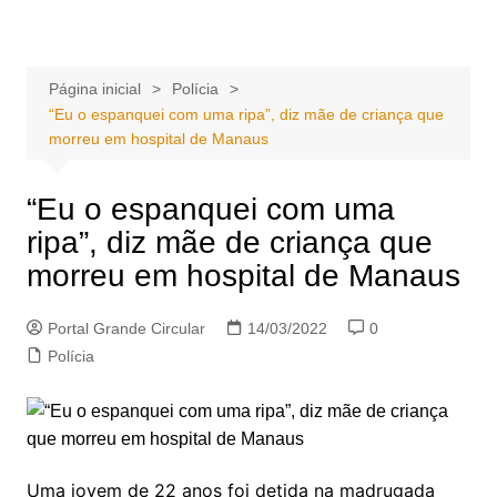
Ir
Portal Grande Circular
A zona Leste se encontra aqui!
para
o
Página inicial
Polícia
conteúdo
“Eu o espanquei com uma ripa”, diz mãe de criança que
morreu em hospital de Manaus
“Eu o espanquei com uma
ripa”, diz mãe de criança que
morreu em hospital de Manaus
Portal Grande Circular
14/03/2022
0
Polícia
Uma jovem de 22 anos foi detida na madrugada