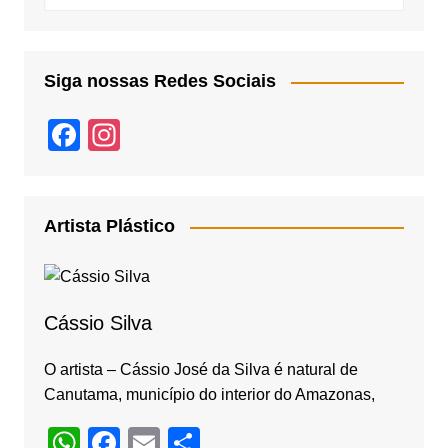
Siga nossas Redes Sociais
F
In
a
st
c
a
e
gr
Artista Plástico
b
a
o
m
o
Cássio Silva
k
O artista – Cássio José da Silva é natural de
Canutama, município do interior do Amazonas,
W
F
E
S