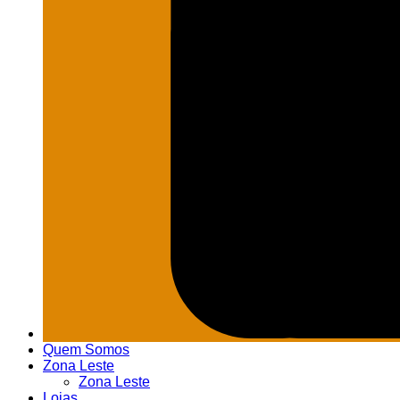
Quem Somos
Zona Leste
Zona Leste
Lojas