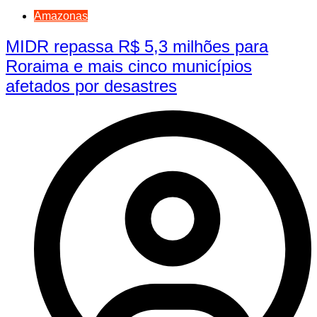
Amazonas
MIDR repassa R$ 5,3 milhões para
Roraima e mais cinco municípios
afetados por desastres