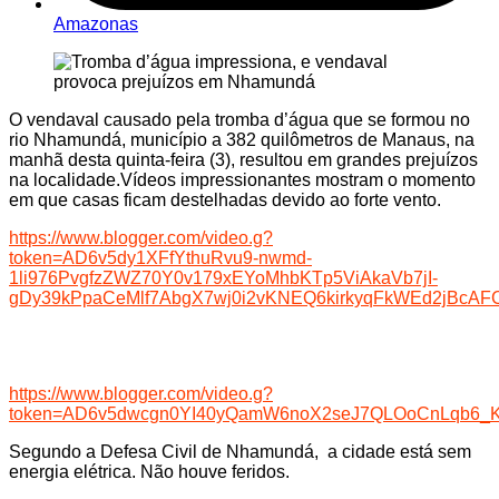
Amazonas
O vendaval causado pela tromba d’água que se formou no
rio Nhamundá, município a 382 quilômetros de Manaus, na
manhã desta quinta-feira (3), resultou em grandes prejuízos
na localidade.Vídeos impressionantes mostram o momento
em que casas ficam destelhadas devido ao forte vento.
https://www.blogger.com/video.g?
token=AD6v5dy1XFfYthuRvu9-nwmd-
1li976PvgfzZWZ70Y0v179xEYoMhbKTp5ViAkaVb7jI-
gDy39kPpaCeMlf7AbgX7wj0i2vKNEQ6kirkyqFkWEd2jBcA
https://www.blogger.com/video.g?
token=AD6v5dwcgn0YI40yQamW6noX2seJ7QLOoCnLqb6_K
Segundo a Defesa Civil de Nhamundá, a cidade está sem
energia elétrica. Não houve feridos.