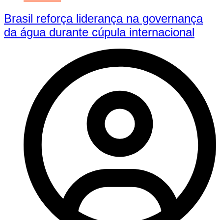
Brasil reforça liderança na governança
da água durante cúpula internacional