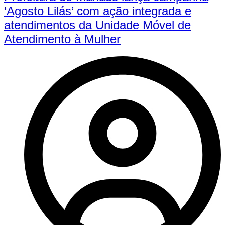
‘Agosto Lilás’ com ação integrada e
atendimentos da Unidade Móvel de
Atendimento à Mulher