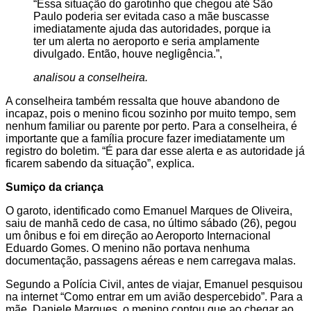
“Essa situação do garotinho que chegou até São
Paulo poderia ser evitada caso a mãe buscasse
imediatamente ajuda das autoridades, porque ia
ter um alerta no aeroporto e seria amplamente
divulgado. Então, houve negligência.”,
analisou a conselheira.
A conselheira também ressalta que houve abandono de
incapaz, pois o menino ficou sozinho por muito tempo, sem
nenhum familiar ou parente por perto. Para a conselheira, é
importante que a família procure fazer imediatamente um
registro do boletim. “É para dar esse alerta e as autoridade já
ficarem sabendo da situação”, explica.
Sumiço da criança
O garoto, identificado como Emanuel Marques de Oliveira,
saiu de manhã cedo de casa, no último sábado (26), pegou
um ônibus e foi em direção ao Aeroporto Internacional
Eduardo Gomes. O menino não portava nenhuma
documentação, passagens aéreas e nem carregava malas.
Segundo a Polícia Civil, antes de viajar, Emanuel pesquisou
na internet “Como entrar em um avião despercebido”. Para a
mãe, Daniele Marques, o menino contou que ao chegar ao