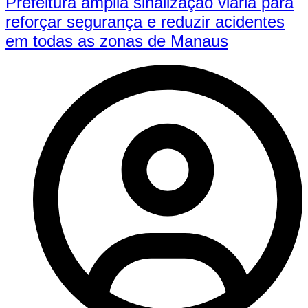
Prefeitura amplia sinalização viária para
reforçar segurança e reduzir acidentes
em todas as zonas de Manaus