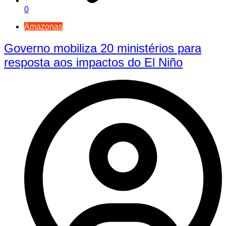
0
Amazonas
Governo mobiliza 20 ministérios para
resposta aos impactos do El Niño