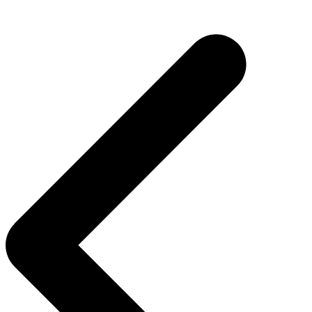
Navegação
de
Post