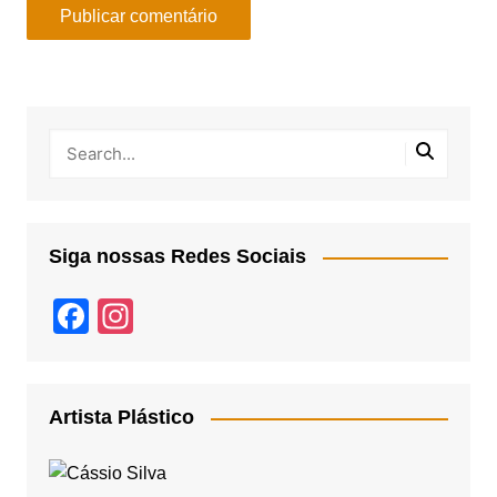
Siga nossas Redes Sociais
F
In
a
st
c
a
e
gr
Artista Plástico
b
a
o
m