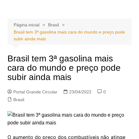
Ir
Portal Grande Circular
A zona Leste se encontra aqui!
para
o
Página inicial
Brasil
conteúdo
Brasil tem 3ª gasolina mais cara do mundo e preço pode
subir ainda mais
Brasil tem 3ª gasolina mais
cara do mundo e preço pode
subir ainda mais
Portal Grande Circular
23/04/2022
0
Brasil
O aumento do preço dos combustíveis não atinge