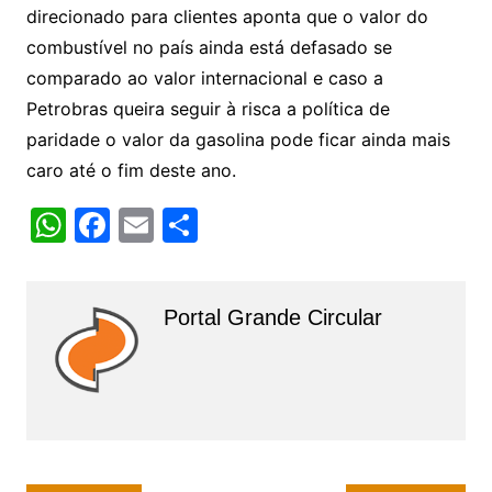
direcionado para clientes aponta que o valor do
combustível no país ainda está defasado se
comparado ao valor internacional e caso a
Petrobras queira seguir à risca a política de
paridade o valor da gasolina pode ficar ainda mais
caro até o fim deste ano.
W
F
E
S
h
a
m
h
at
c
ai
ar
Portal Grande Circular
s
e
l
e
A
b
p
o
p
o
k