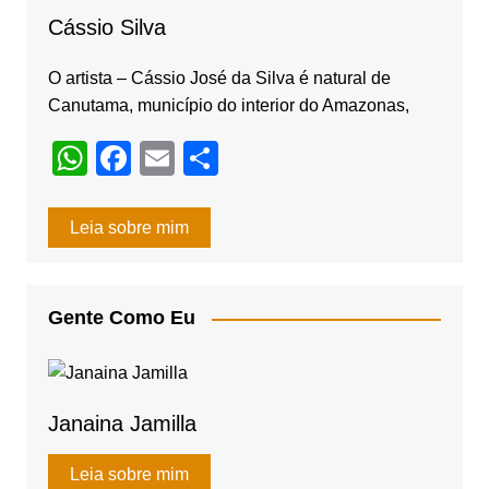
o
Cássio Silva
k
O artista – Cássio José da Silva é natural de
Canutama, município do interior do Amazonas,
W
F
E
S
h
a
m
h
at
c
ail
ar
Leia sobre mim
s
e
e
A
b
Gente Como Eu
p
o
p
o
k
Janaina Jamilla
Leia sobre mim