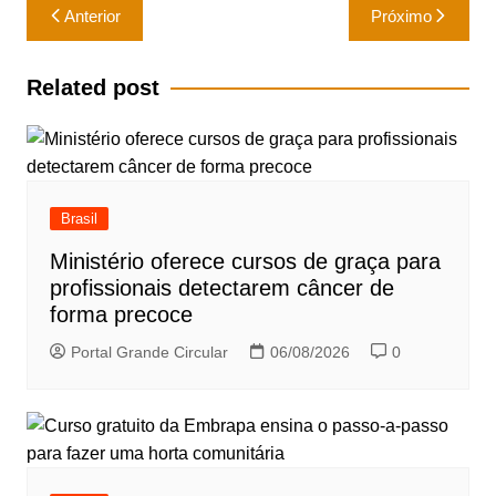
Navegação
Anterior
Próximo
de
Post
Related post
Brasil
Ministério oferece cursos de graça para
profissionais detectarem câncer de
forma precoce
Portal Grande Circular
06/08/2026
0