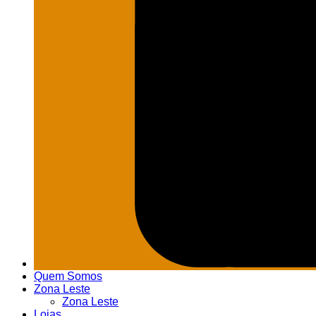
Quem Somos
Zona Leste
Zona Leste
Lojas