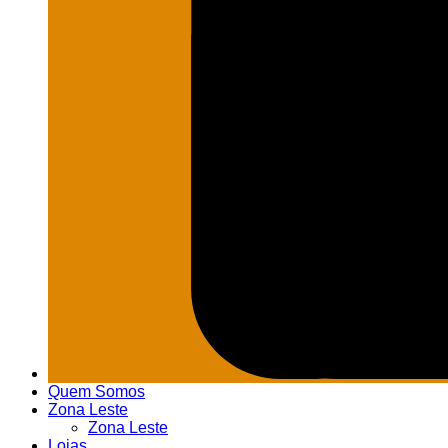
Quem Somos
Zona Leste
Zona Leste
Lojas