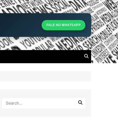
S
S
FALE NO WHATSAPP
l