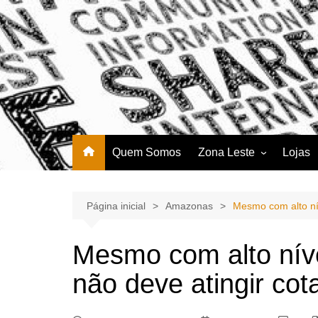
Ir
para
o
conteúdo
Portal Grande Circular
A zona Leste se encontra aqui!
Quem Somos
Zona Leste
Lojas
Zona Leste
Página inicial
Amazonas
Mesmo com alto nív
Mesmo com alto níve
não deve atingir cot