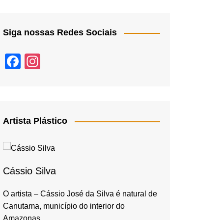
Siga nossas Redes Sociais
F
In
a
st
c
a
e
gr
b
a
Artista Plástico
o
m
o
k
Cássio Silva
O artista – Cássio José da Silva é natural de
Canutama, município do interior do
Amazonas,