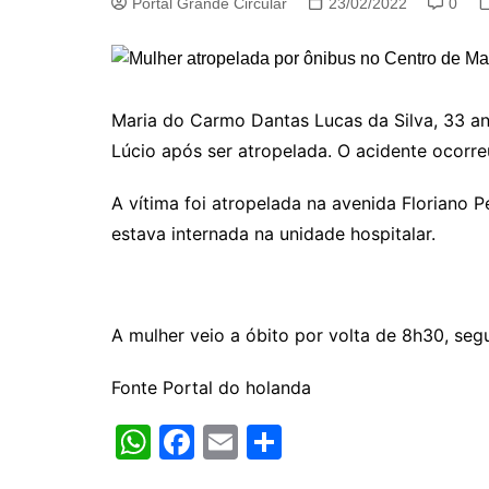
Portal Grande Circular
23/02/2022
0
Maria do Carmo Dantas Lucas da Silva, 33 ano
Lúcio após ser atropelada. O acidente ocorre
A vítima foi atropelada na avenida Floriano 
estava internada na unidade hospitalar.
A mulher veio a óbito por volta de 8h30, seg
Fonte Portal do holanda
W
F
E
S
h
a
m
h