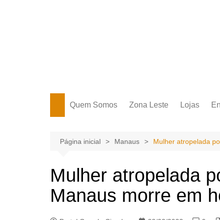
Ir
para
o
conteúdo
Portal Grande Circular
A zona Leste se encontra aqui!
Quem Somos
Zona Leste
Lojas
En
Zona Leste
Página inicial
Manaus
Mulher atropelada po
Mulher atropelada p
Manaus morre em ho