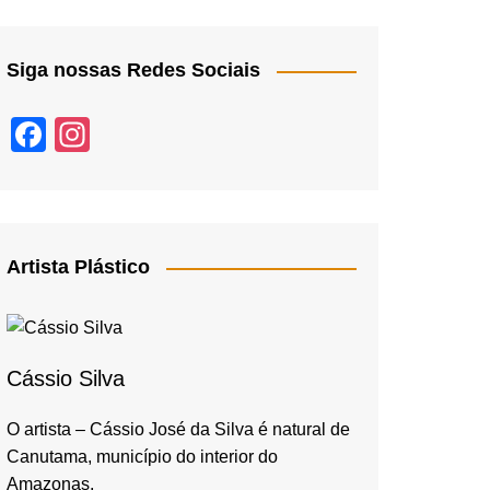
Siga nossas Redes Sociais
F
In
a
st
c
a
e
gr
b
a
Artista Plástico
o
m
o
k
Cássio Silva
O artista – Cássio José da Silva é natural de
Canutama, município do interior do
Amazonas,