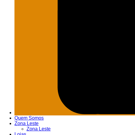
Quem Somos
Zona Leste
Zona Leste
Lojas