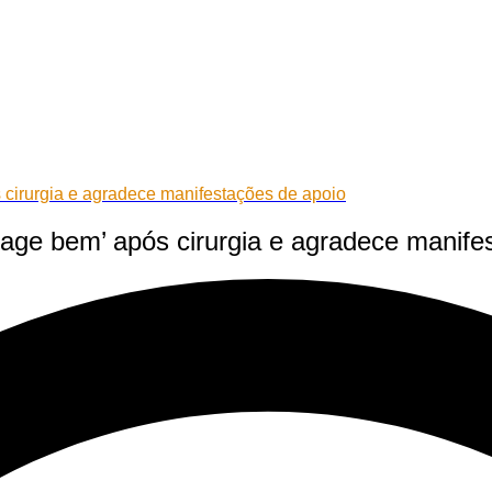
 cirurgia e agradece manifestações de apoio
eage bem’ após cirurgia e agradece manife