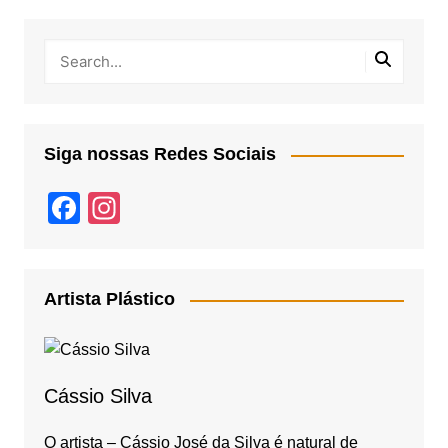
Siga nossas Redes Sociais
F
In
a
st
c
a
e
gr
Artista Plástico
b
a
o
m
o
Cássio Silva
k
O artista – Cássio José da Silva é natural de