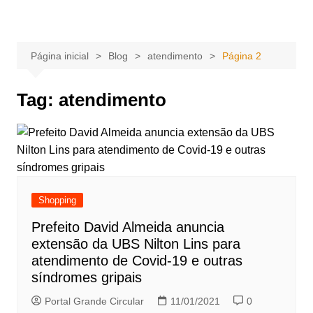
Ir
Portal Grande Circular
A zona Leste se encontra aqui!
para
o
Página inicial
Blog
atendimento
Página 2
conteúdo
Tag:
atendimento
Shopping
Prefeito David Almeida anuncia
extensão da UBS Nilton Lins para
atendimento de Covid-19 e outras
síndromes gripais
Portal Grande Circular
11/01/2021
0