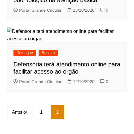
odontológico na atenção básica
Portal Grande Circular
25/10/2020
0
Destaque
Serviço
Defensoria terá atendimento online para
facilitar acesso ao órgão
Portal Grande Circular
12/10/2020
0
Paginação
Anterior
1
2
de
posts