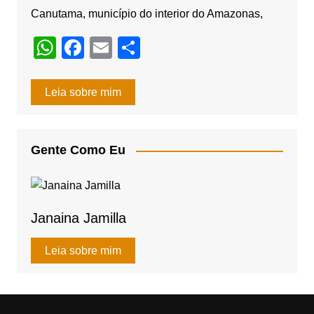
Canutama, município do interior do Amazonas,
W
F
E
S
h
a
m
h
at
c
ail
ar
Leia sobre mim
s
e
e
A
b
Gente Como Eu
p
o
p
o
k
Janaina Jamilla
Leia sobre mim