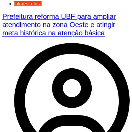
Infraestrutura
Prefeitura reforma UBF para ampliar
atendimento na zona Oeste e atingir
meta histórica na atenção básica