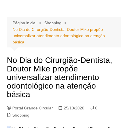
Ir
Portal Grande Circular
A zona Leste se encontra aqui!
para
o
Página inicial
Shopping
conteúdo
No Dia do Cirurgião-Dentista, Doutor Mike propõe
universalizar atendimento odontológico na atenção
básica
No Dia do Cirurgião-Dentista,
Doutor Mike propõe
universalizar atendimento
odontológico na atenção
básica
Portal Grande Circular
25/10/2020
0
Shopping