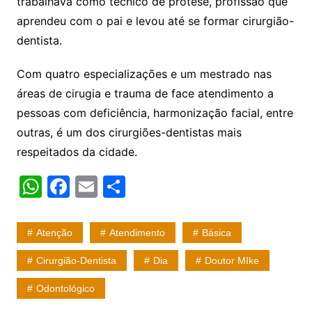
trabalhava como técnico de prótese, profissão que
aprendeu com o pai e levou até se formar cirurgião-
dentista.
Com quatro especializações e um mestrado nas
áreas de cirugia e trauma de face atendimento a
pessoas com deficiência, harmonização facial, entre
outras, é um dos cirurgiões-dentistas mais
respeitados da cidade.
W
F
E
S
h
a
m
h
at
c
ai
ar
Atenção
Atendimento
Básica
s
e
l
e
Cirurgião-Dentista
Dia
Doutor MIke
A
b
Odontológico
p
o