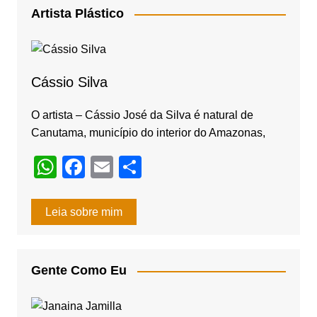
e
gr
Artista Plástico
b
a
o
m
o
Cássio Silva
k
O artista – Cássio José da Silva é natural de
Canutama, município do interior do Amazonas,
W
F
E
S
h
a
m
h
at
c
ail
ar
Leia sobre mim
s
e
e
A
b
Gente Como Eu
p
o
p
o