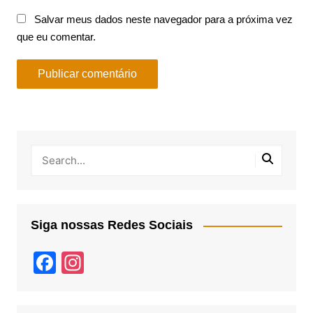
Salvar meus dados neste navegador para a próxima vez
que eu comentar.
Siga nossas Redes Sociais
F
In
a
st
c
a