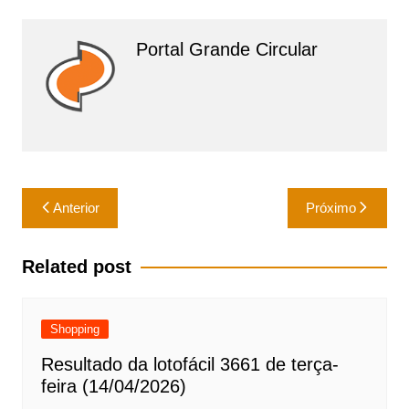
p
o
k
Portal Grande Circular
Navegação
Anterior
Próximo
de
Post
Related post
Shopping
Resultado da lotofácil 3661 de terça-
feira (14/04/2026)