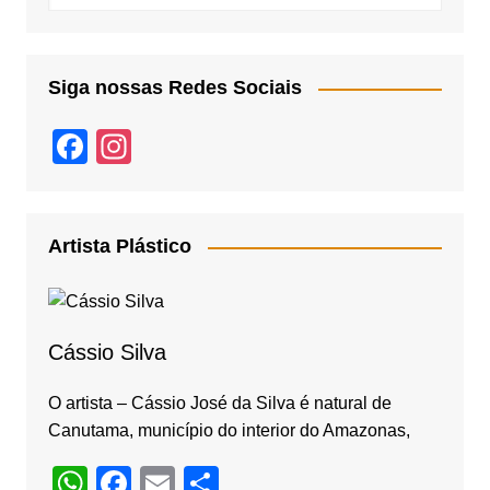
Siga nossas Redes Sociais
F
In
a
st
c
a
e
gr
Artista Plástico
b
a
o
m
o
Cássio Silva
k
O artista – Cássio José da Silva é natural de
Canutama, município do interior do Amazonas,
W
F
E
S