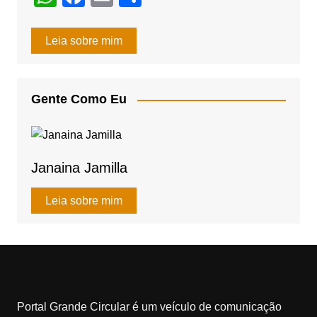
h
a
m
h
at
c
ail
ar
Leia sobre mim
s
e
e
A
b
Gente Como Eu
p
o
p
o
k
Janaina Jamilla
Leia sobre mim
Portal Grande Circular é um veículo de comunicação