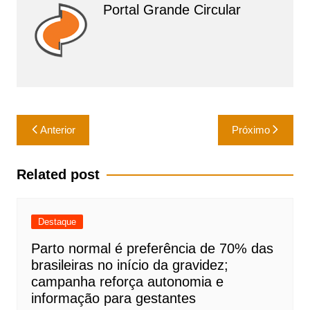
p
o
Portal Grande Circular
k
Navegação
Anterior
Próximo
de
Post
Related post
Destaque
Parto normal é preferência de 70% das
brasileiras no início da gravidez;
campanha reforça autonomia e
informação para gestantes