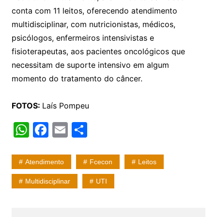
conta com 11 leitos, oferecendo atendimento
multidisciplinar, com nutricionistas, médicos,
psicólogos, enfermeiros intensivistas e
fisioterapeutas, aos pacientes oncológicos que
necessitam de suporte intensivo em algum
momento do tratamento do câncer.
FOTOS:
Laís Pompeu
W
F
E
S
h
a
m
h
at
c
ai
ar
Atendimento
Fcecon
Leitos
s
e
l
e
Multidisciplinar
UTI
A
b
p
o