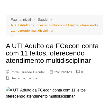
Ir
Portal Grande Circular
A zona Leste se encontra aqui!
para
o
Página inicial
Saúde
conteúdo
A UTI Adulto da FCecon conta com 11 leitos, oferecendo
atendimento multidisciplinar
A UTI Adulto da FCecon conta
com 11 leitos, oferecendo
atendimento multidisciplinar
Portal Grande Circular
29/12/2020
0
Destaque
,
Saúde