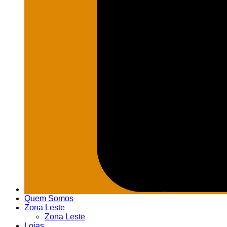
Quem Somos
Zona Leste
Zona Leste
Lojas