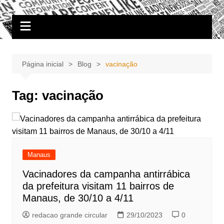
Ir
Portal Grande Circular
A zona Leste se encontra aqui!
para
o
conteúdo
Página inicial
Blog
vacinação
Tag:
vacinação
Manaus
Vacinadores da campanha antirrábica
da prefeitura visitam 11 bairros de
Manaus, de 30/10 a 4/11
redacao grande circular
29/10/2023
0