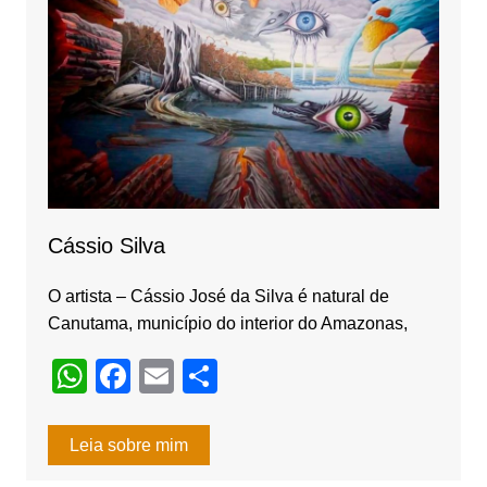
o
k
Cássio Silva
O artista – Cássio José da Silva é natural de
Canutama, município do interior do Amazonas,
W
F
E
S
h
a
m
h
at
c
ail
ar
Leia sobre mim
s
e
e