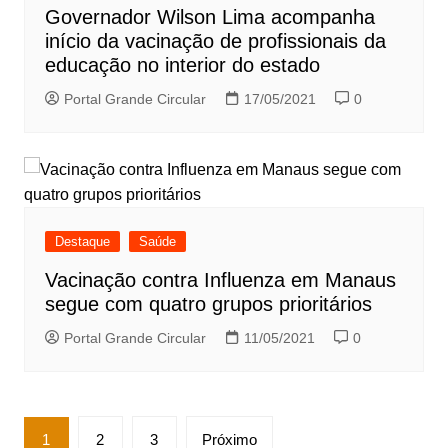
Governador Wilson Lima acompanha
início da vacinação de profissionais da
educação no interior do estado
Portal Grande Circular
17/05/2021
0
Destaque
Saúde
Vacinação contra Influenza em Manaus
segue com quatro grupos prioritários
Portal Grande Circular
11/05/2021
0
Paginação
1
2
3
Próximo