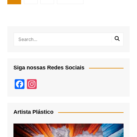
de
posts
Siga nossas Redes Sociais
F
In
a
st
c
a
e
gr
Artista Plástico
b
a
o
m