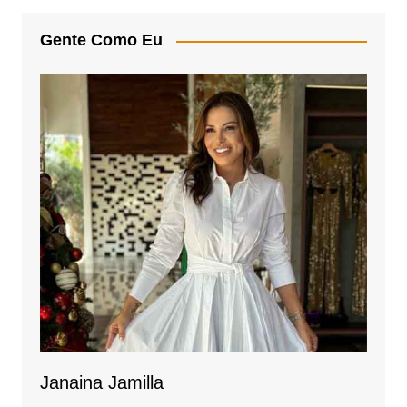
A
b
Gente Como Eu
p
o
p
o
k
Janaina Jamilla