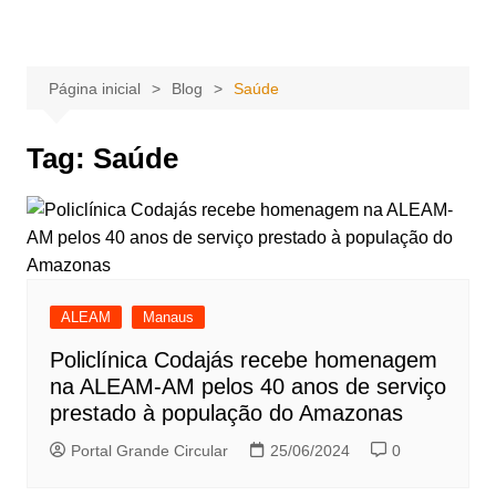
Ir
Portal Grande Circular
A zona Leste se encontra aqui!
para
o
Página inicial
Blog
Saúde
conteúdo
Tag:
Saúde
ALEAM
Manaus
Policlínica Codajás recebe homenagem
na ALEAM-AM pelos 40 anos de serviço
prestado à população do Amazonas
Portal Grande Circular
25/06/2024
0