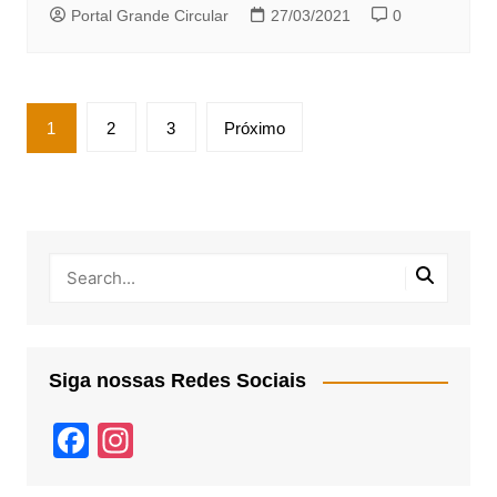
Portal Grande Circular
27/03/2021
0
Paginação
1
2
3
Próximo
de
posts
Siga nossas Redes Sociais
F
In
a
st