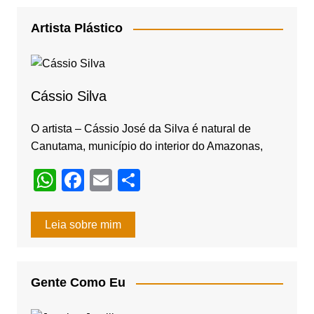
c
a
e
gr
Artista Plástico
b
a
o
m
o
Cássio Silva
k
O artista – Cássio José da Silva é natural de
Canutama, município do interior do Amazonas,
W
F
E
S
h
a
m
h
at
c
ail
ar
Leia sobre mim
s
e
e
A
b
Gente Como Eu
p
o