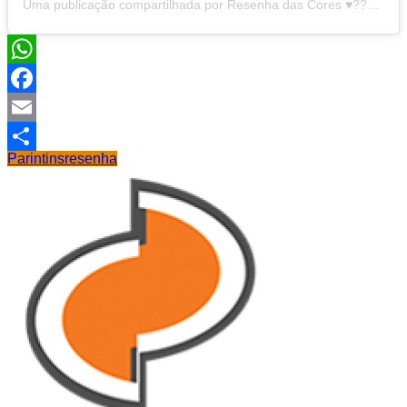
Uma publicação compartilhada por Resenha das Cores ♥️???? (@resenhadascores)
WhatsApp
Facebook
Email
Parintins
resenha
Share