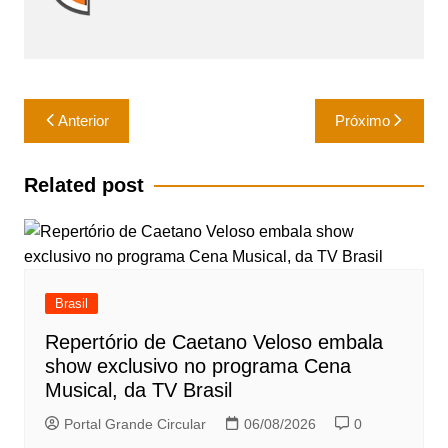
p
o
p
o
k
Navegação
Anterior
Próximo
de
Post
Related post
Brasil
Repertório de Caetano Veloso embala
show exclusivo no programa Cena
Musical, da TV Brasil
Portal Grande Circular
06/08/2026
0