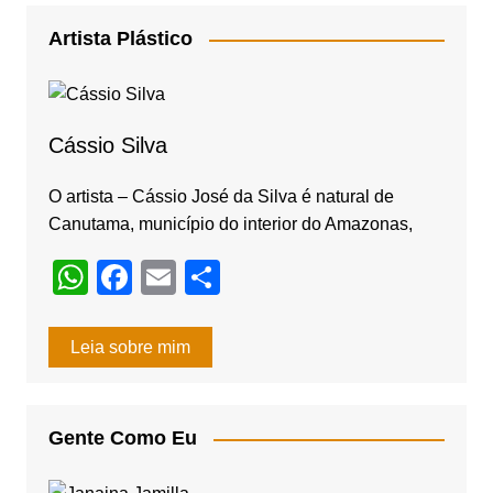
c
a
e
gr
Artista Plástico
b
a
o
m
o
Cássio Silva
k
O artista – Cássio José da Silva é natural de
Canutama, município do interior do Amazonas,
W
F
E
S
h
a
m
h
at
c
ail
ar
Leia sobre mim
s
e
e
A
b
Gente Como Eu
p
o
p
o