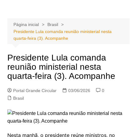
Ir
Portal Grande Circular
A zona Leste se encontra aqui!
para
o
Página inicial
Brasil
conteúdo
Presidente Lula comanda reunião ministerial nesta
quarta-feira (3). Acompanhe
Presidente Lula comanda
reunião ministerial nesta
quarta-feira (3). Acompanhe
Portal Grande Circular
03/06/2026
0
Brasil
Nesta manhã, o presidente reúne ministros, no