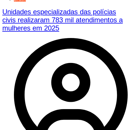
Unidades especializadas das polícias
civis realizaram 783 mil atendimentos a
mulheres em 2025