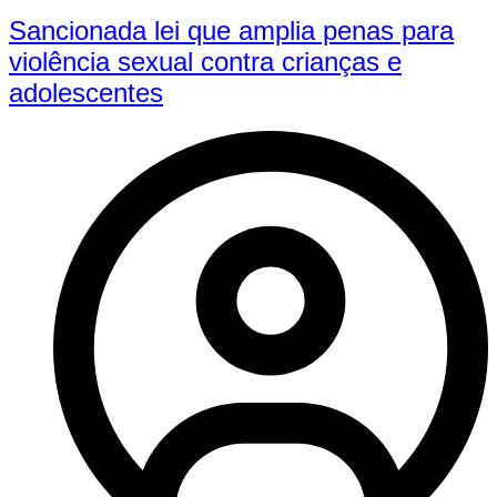
Sancionada lei que amplia penas para
violência sexual contra crianças e
adolescentes