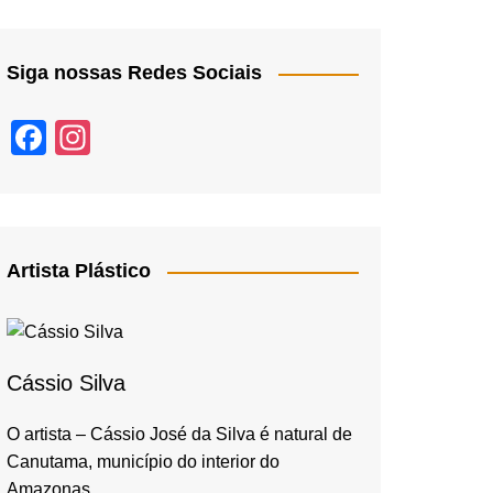
Siga nossas Redes Sociais
F
In
a
st
c
a
e
gr
b
a
Artista Plástico
o
m
o
k
Cássio Silva
O artista – Cássio José da Silva é natural de
Canutama, município do interior do
Amazonas,