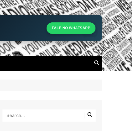
S
S
FALE NO WHATSAPP
l