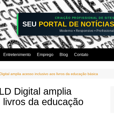
CRIAÇÃO PROFISSIONAL DE SITE
SEU
PORTAL DE NOTÍCIA
Moderno • Responsivo • Profissiona
Entretenimento
Emprego
Blog
Contato
gital amplia acesso inclusivo aos livros da educação básica
D Digital amplia
 livros da educação