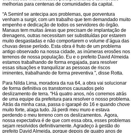
melhorias para centenas de comunidades da capital.
“A Seminf se antecipa aos problemas, que porventura
venham a surgir, com um trabalho que tem demandado muito
empenho e dedicação de todos os servidores do órgão.
Manaus tem muitas áreas que precisam de implantação de
drenagens, outras necessitam ser substituídas por estarem
muito desgastadas e não comportarem o volume d’água das
chuvas desse período. Esta obra é fruto de um problema
antigo observado na nossa cidade, as inúmeras erosões nos
terrenos de nossa população. Eu e o prefeito David Almeida
estamos trabalhando de forma engajada, para resolver
essas situações e tranquilizar as pessoas de riscos
iminentes, trabalhando de forma preventiva ”, disse Rotta.
Para Nilda Lima, moradora da rua 64, a obra vai solucionar
de forma definitiva os transtornos causados pelo
deslizamento de terra. “Há quatro anos, nós corremos atrás
de uma equipe da prefeitura para resolver o nosso problema.
Atrás da minha casa, passa o igarapé do 16 e quando chove
muito forte, alaga tudo. Já perdi meu muro e estava
perdendo o meu terreno com os deslizamentos. Agora,
nossa expectativa é de que com essa obra, esses problemas
sejam resolvidos definitivamente. Agradeço à gestão do
prefeito David Almeida, porque depois de quatro anos de