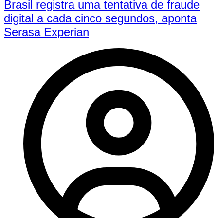
Brasil registra uma tentativa de fraude
digital a cada cinco segundos, aponta
Serasa Experian