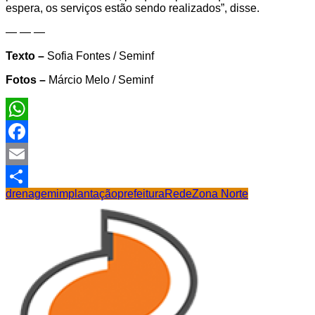
espera, os serviços estão sendo realizados”, disse.
— — —
Texto –
Sofia Fontes / Seminf
Fotos –
Márcio Melo / Seminf
WhatsApp
Facebook
Email
drenagem
implantação
prefeitura
Rede
Zona Norte
Share