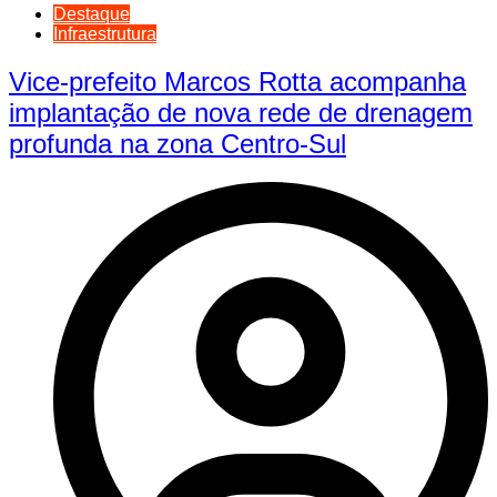
Destaque
Infraestrutura
Vice-prefeito Marcos Rotta acompanha
implantação de nova rede de drenagem
profunda na zona Centro-Sul