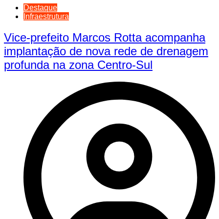
Destaque
Infraestrutura
Vice-prefeito Marcos Rotta acompanha
implantação de nova rede de drenagem
profunda na zona Centro-Sul