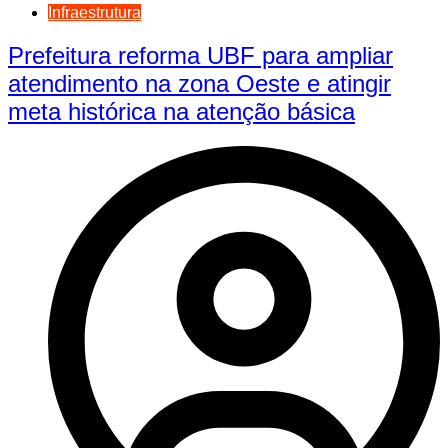
Infraestrutura
Prefeitura reforma UBF para ampliar
atendimento na zona Oeste e atingir
meta histórica na atenção básica