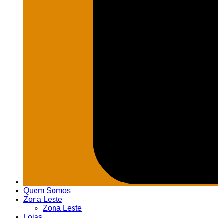
Quem Somos
Zona Leste
Zona Leste
Lojas