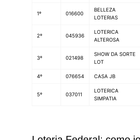
BELLEZA
1º
016600
LOTERIAS
LOTERICA
2º
045936
ALTEROSA
SHOW DA SORTE
3º
021498
LOT
4º
076654
CASA JB
LOTERICA
5º
037011
SIMPATIA
Loteria Federal: como j