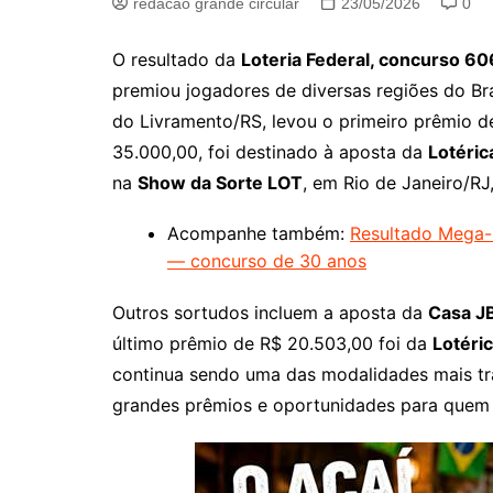
redacao grande circular
23/05/2026
0
O resultado da
Loteria Federal, concurso 6
premiou jogadores de diversas regiões do Br
do Livramento/RS, levou o primeiro prêmio d
35.000,00, foi destinado à aposta da
Lotéric
na
Show da Sorte LOT
, em Rio de Janeiro/RJ
Acompanhe também:
Resultado Mega-
— concurso de 30 anos
Outros sortudos incluem a aposta da
Casa J
último prêmio de R$ 20.503,00 foi da
Lotéri
continua sendo uma das modalidades mais tra
grandes prêmios e oportunidades para quem