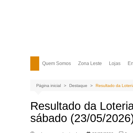
Ir
para
o
conteúdo
Portal Grande Circular
A zona Leste se encontra aqui!
Quem Somos
Zona Leste
Lojas
En
Zona Leste
Página inicial
Destaque
Resultado da Loter
Resultado da Loteri
sábado (23/05/2026