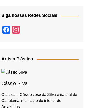
Siga nossas Redes Sociais
F
In
a
st
c
a
e
gr
b
a
Artista Plástico
o
m
o
k
Cássio Silva
O artista – Cássio José da Silva é natural de
Canutama, município do interior do
Amazonas,