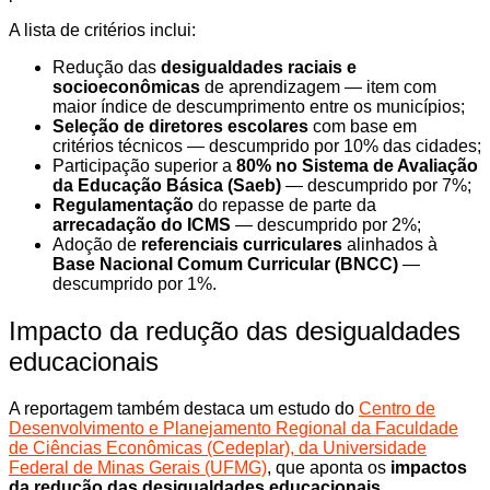
A lista de critérios inclui:
Redução das
desigualdades raciais e
socioeconômicas
de aprendizagem — item com
maior índice de descumprimento entre os municípios;
Seleção de diretores escolares
com base em
critérios técnicos — descumprido por 10% das cidades;
Participação superior a
80% no Sistema de Avaliação
da Educação Básica (Saeb)
— descumprido por 7%;
Regulamentação
do repasse de parte da
arrecadação do ICMS
— descumprido por 2%;
Adoção de
referenciais curriculares
alinhados à
Base Nacional Comum Curricular (BNCC)
—
descumprido por 1%.
Impacto da redução das desigualdades
educacionais
A reportagem também destaca um estudo do
Centro de
Desenvolvimento e Planejamento Regional da Faculdade
de Ciências Econômicas (Cedeplar), da Universidade
Federal de Minas Gerais (UFMG)
, que aponta os
impactos
da redução das desigualdades educacionais
.