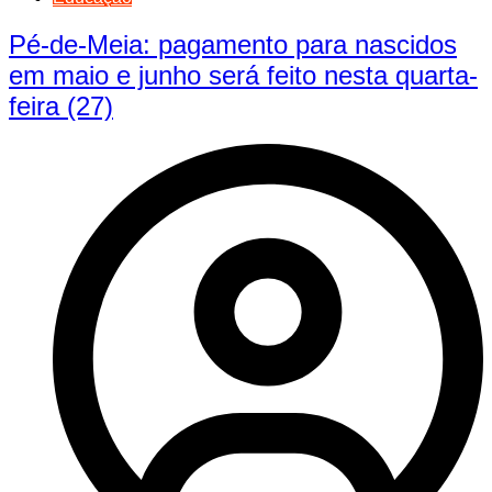
Pé-de-Meia: pagamento para nascidos
em maio e junho será feito nesta quarta-
feira (27)