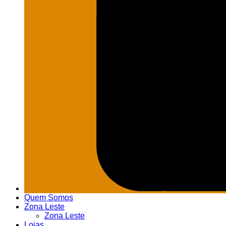
Quem Somos
Zona Leste
Zona Leste
Lojas