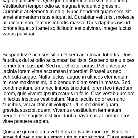
sapien ultricies at. Quisque hendrerit et massa in eleifend.
Vestibulum tempor odio ac magna tincidunt dignissim.
Curabitur at elementum odio. Nunc hendrerit quam sem, sit
amet elementum risus aliquet id. Curabitur velit nisi, molestie
ac dictum non, tempus lobortis massa. Duis dapibus nisl id
tortor aliquet, sit amet sollicitudin est pulvinar. Integer luctus
varius pulvinar.
Suspendisse ac risus sit amet sem accumsan lobortis. Duis
faucibus dui at odio accumsan facilisis. Suspendisse ultrices
fermentum suscipit. Sed nec efficitur purus. Pellentesque
lacinia lorem vitae accumsan imperdiet. Phasellus nec
vehicula augue. Nulla luctus, augue in ultrices elementum,
mi eros maximus mi, id bibendum diam sem in massa. Sed
condimentum, urna nec finibus tincidunt, lorem leo interdum
lorem, quis viverra ipsum mauris in felis. Cras vestibulum orci
in lectus tristique vestibulum. Nunc iaculis dolor eu nunc
faucibus, vel auctor elit volutpat. Ut in maximus quam,
gravida suscipit quam. Vivamus vestibulum fermentum
neque, nec sagittis nisl tincidunt a. Vivamus ac ornare eros,
vitae posuere sapien.
Quisque gravida arcu vel tellus convallis rhoncus. Nulla sit
amet dui nec nunc euismod rutrum nec at tortor. Class aptent