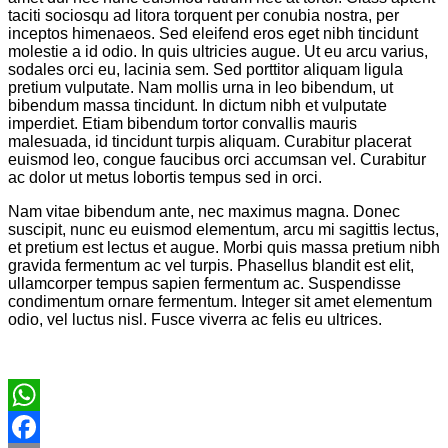
taciti sociosqu ad litora torquent per conubia nostra, per
inceptos himenaeos. Sed eleifend eros eget nibh tincidunt
molestie a id odio. In quis ultricies augue. Ut eu arcu varius,
sodales orci eu, lacinia sem. Sed porttitor aliquam ligula
pretium vulputate. Nam mollis urna in leo bibendum, ut
bibendum massa tincidunt. In dictum nibh et vulputate
imperdiet. Etiam bibendum tortor convallis mauris
malesuada, id tincidunt turpis aliquam. Curabitur placerat
euismod leo, congue faucibus orci accumsan vel. Curabitur
ac dolor ut metus lobortis tempus sed in orci.
Nam vitae bibendum ante, nec maximus magna. Donec
suscipit, nunc eu euismod elementum, arcu mi sagittis lectus,
et pretium est lectus et augue. Morbi quis massa pretium nibh
gravida fermentum ac vel turpis. Phasellus blandit est elit,
ullamcorper tempus sapien fermentum ac. Suspendisse
condimentum ornare fermentum. Integer sit amet elementum
odio, vel luctus nisl. Fusce viverra ac felis eu ultrices.
WhatsApp