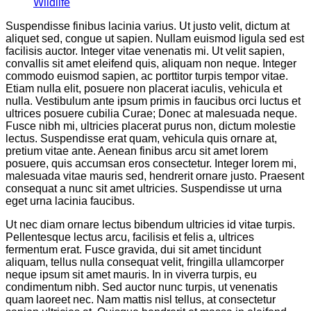
Wildlife
Suspendisse finibus lacinia varius. Ut justo velit, dictum at
aliquet sed, congue ut sapien. Nullam euismod ligula sed est
facilisis auctor. Integer vitae venenatis mi. Ut velit sapien,
convallis sit amet eleifend quis, aliquam non neque. Integer
commodo euismod sapien, ac porttitor turpis tempor vitae.
Etiam nulla elit, posuere non placerat iaculis, vehicula et
nulla. Vestibulum ante ipsum primis in faucibus orci luctus et
ultrices posuere cubilia Curae; Donec at malesuada neque.
Fusce nibh mi, ultricies placerat purus non, dictum molestie
lectus. Suspendisse erat quam, vehicula quis ornare at,
pretium vitae ante. Aenean finibus arcu sit amet lorem
posuere, quis accumsan eros consectetur. Integer lorem mi,
malesuada vitae mauris sed, hendrerit ornare justo. Praesent
consequat a nunc sit amet ultricies. Suspendisse ut urna
eget urna lacinia faucibus.
Ut nec diam ornare lectus bibendum ultricies id vitae turpis.
Pellentesque lectus arcu, facilisis et felis a, ultrices
fermentum erat. Fusce gravida, dui sit amet tincidunt
aliquam, tellus nulla consequat velit, fringilla ullamcorper
neque ipsum sit amet mauris. In in viverra turpis, eu
condimentum nibh. Sed auctor nunc turpis, ut venenatis
quam laoreet nec. Nam mattis nisl tellus, at consectetur