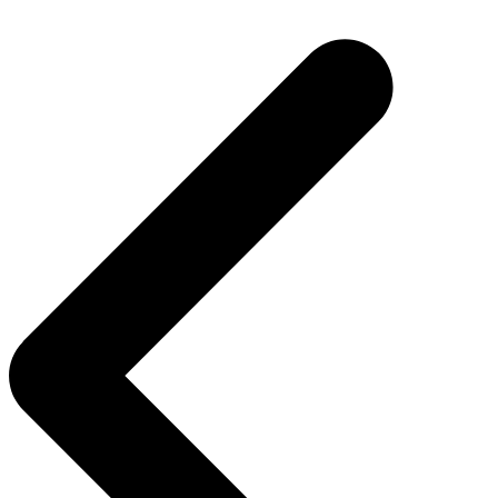
Navegação
de
Post