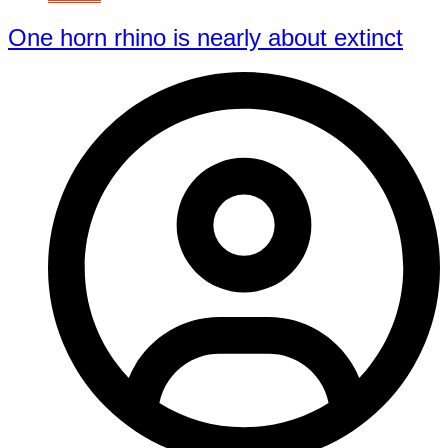
One horn rhino is nearly about extinct