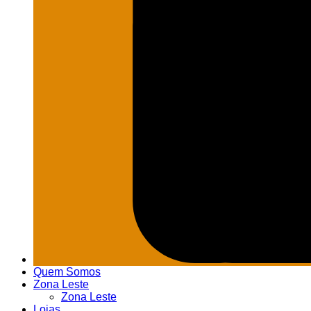
Quem Somos
Zona Leste
Zona Leste
Lojas