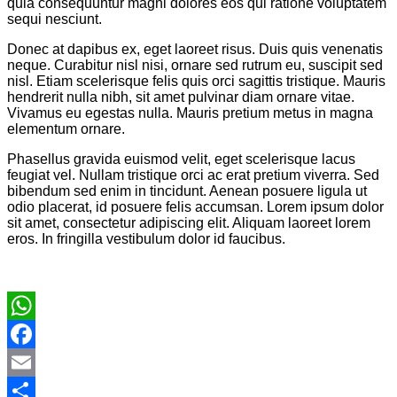
quia consequuntur magni dolores eos qui ratione voluptatem
sequi nesciunt.
Donec at dapibus ex, eget laoreet risus. Duis quis venenatis
neque. Curabitur nisl nisi, ornare sed rutrum eu, suscipit sed
nisl. Etiam scelerisque felis quis orci sagittis tristique. Mauris
hendrerit nulla nibh, sit amet pulvinar diam ornare vitae.
Vivamus eu egestas nulla. Mauris pretium metus in magna
elementum ornare.
Phasellus gravida euismod velit, eget scelerisque lacus
feugiat vel. Nullam tristique orci ac erat pretium viverra. Sed
bibendum sed enim in tincidunt. Aenean posuere ligula ut
odio placerat, id posuere felis accumsan. Lorem ipsum dolor
sit amet, consectetur adipiscing elit. Aliquam laoreet lorem
eros. In fringilla vestibulum dolor id faucibus.
WhatsApp
Facebook
Email