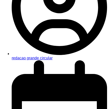
redacao grande circular