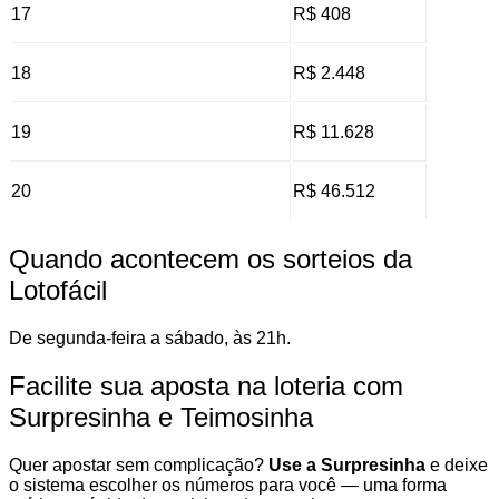
17
R$ 408
18
R$ 2.448
19
R$ 11.628
20
R$ 46.512
Quando acontecem os sorteios da
Lotofácil
De segunda-feira a sábado, às 21h.
Facilite sua aposta na loteria com
Surpresinha e Teimosinha
Quer apostar sem complicação?
Use a Surpresinha
e deixe
o sistema escolher os números para você — uma forma