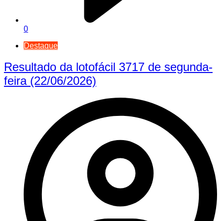
0
Destaque
Resultado da lotofácil 3717 de segunda-
feira (22/06/2026)