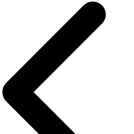
de
Post