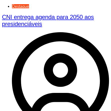
Destaque
CNI entrega agenda para 2050 aos
presidenciáveis