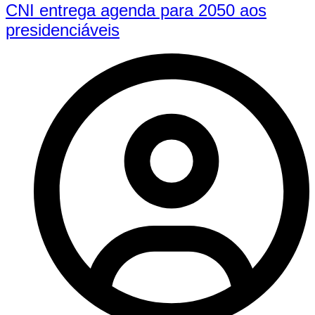
CNI entrega agenda para 2050 aos
presidenciáveis