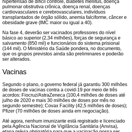
hipertensão de difícil controle, diabetes mellitus, doença
pulmonar obstrutiva crônica, doença renal, doenças
cardiovasculares e cerebrovasculares, indivíduos
transplantados de órgão sólido, anemia falciforme, câncer e
obesidade grave (IMC maior ou igual a 40).
Na fase 4, deverão ser vacinados professores do nível
básico ao superior (2,34 milhões), forças de segurança e
salvamento (850 mil) e funcionários do sistema prisional
(144 mil). O Ministério da Saúde pondera, no documento,
que os grupos previstos ainda são preliminares e poderão
ser alterados.
Vacinas
Segundo o plano, o governo federal já garantiu 300 milhões
de doses de vacinas contra a covid-19 por meio de três
acordos: Fiocruz/AstraZeneca (100,4 milhões de doses até
julho de 2020 e mais 30 milhões de doses por mês no
segundo semestre); Covax Facility (42,5 milhões de doses);
Pfizer (70 milhões de doses ainda em negociação).
Até agora, nenhum imunizante está registrado e licenciado
pela Agência Nacional de Vigilância Sanitária (Anvisa),
etapa prévia obrigatória para que a vacinação possa ser