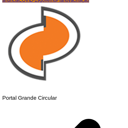
anuncia
COVID-19
governo
Plano
vacinação
Share
Portal Grande Circular
Navegação
de
Post