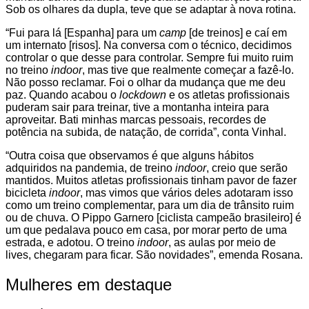
Sob os olhares da dupla, teve que se adaptar à nova rotina.
“Fui para lá [Espanha] para um
camp
[de treinos] e caí em
um internato [risos]. Na conversa com o técnico, decidimos
controlar o que desse para controlar. Sempre fui muito ruim
no treino
indoor
, mas tive que realmente começar a fazê-lo.
Não posso reclamar. Foi o olhar da mudança que me deu
paz. Quando acabou o
lockdown
e os atletas profissionais
puderam sair para treinar, tive a montanha inteira para
aproveitar. Bati minhas marcas pessoais, recordes de
potência na subida, de natação, de corrida”, conta Vinhal.
“Outra coisa que observamos é que alguns hábitos
adquiridos na pandemia, de treino
indoor
, creio que serão
mantidos. Muitos atletas profissionais tinham pavor de fazer
bicicleta
indoor
, mas vimos que vários deles adotaram isso
como um treino complementar, para um dia de trânsito ruim
ou de chuva. O Pippo Garnero [ciclista campeão brasileiro] é
um que pedalava pouco em casa, por morar perto de uma
estrada, e adotou. O treino
indoor
, as aulas por meio de
lives, chegaram para ficar. São novidades”, emenda Rosana.
Mulheres em destaque