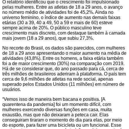
O relatório identificou que o crescimento foi impulsionado
pelas mulheres. Entre as atletas de 18 a 29 anos, o avanço
no número médio de atividades foi de 45,2%. Ainda no
universo feminino, o índice de aumento nas demais faixas
etárias (30 a 39, 40 a 49, 50 a 59 e mais de 60) esteve
sempre acima de 20%. O público masculino teve
crescimento mais discreto, com destaque também à camada
mais jovem (18 a 29 anos), que subiu 27,3%.
No recorte do Brasil, os dados são parecidos, com mulheres
de 18 a 29 anos apresentando o maior aumento na média de
atividades (43,8%). Entre os homens, a faixa etária também
foi a de maior crescimento (30%) na comparação com 2019.
Há de se considerar que, do ano passado para cá, cerca de
três milhões de brasileiros aderiram à plataforma. O país tem
cerca de 9,6 milhões de atletas na rede social, apenas
superado pelos Estados Unidos (11 milhões) em número de
usuários.
“Vemos isso de maneira bem bacana e positiva. [A
quarentena da pandemia] foi um momento difícil, com
mulheres exercendo diversas funções em casa, muita
exaustão, mas que não deixaram a peteca cair. Elas
conseguiram tiraram o momento do dia para elas, por meio
do esporte, para fazer uma bicicleta ou um funcional. Esse