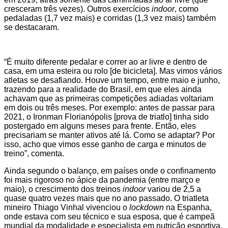
cresceram três vezes). Outros exercícios
indoor
, como
pedaladas (1,7 vez mais) e corridas (1,3 vez mais) também
se destacaram.
“É muito diferente pedalar e correr ao ar livre e dentro de
casa, em uma esteira ou rolo [de bicicleta]. Mas vimos vários
atletas se desafiando. Houve um tempo, entre maio e junho,
trazendo para a realidade do Brasil, em que eles ainda
achavam que as primeiras competições adiadas voltariam
em dois ou três meses. Por exemplo: antes de passar para
2021, o Ironman Florianópolis [prova de triatlo] tinha sido
postergado em alguns meses para frente. Então, eles
precisariam se manter ativos até lá. Como se adaptar? Por
isso, acho que vimos esse ganho de carga e minutos de
treino”, comenta.
Ainda segundo o balanço, em países onde o confinamento
foi mais rigoroso no ápice da pandemia (entre março e
maio), o crescimento dos treinos
indoor
variou de 2,5 a
quase quatro vezes mais que no ano passado. O triatleta
mineiro Thiago Vinhal vivenciou o
lockdown
na Espanha,
onde estava com seu técnico e sua esposa, que é campeã
mundial da modalidade e especialista em nutrição esportiva.