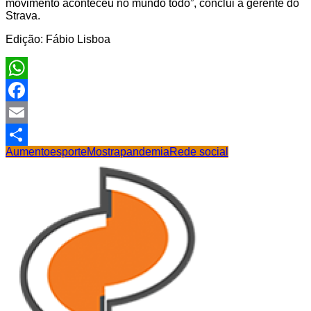
movimento aconteceu no mundo todo”, conclui a gerente do
Strava.
Edição: Fábio Lisboa
WhatsApp
Facebook
Email
Aumento
esporte
Mostra
pandemia
Rede social
Share