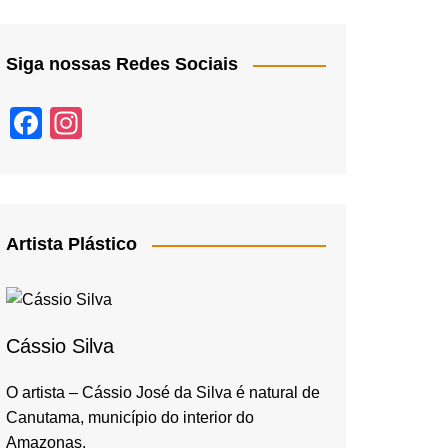
Siga nossas Redes Sociais
F
In
a
st
c
a
e
gr
b
a
Artista Plástico
o
m
o
k
Cássio Silva
O artista – Cássio José da Silva é natural de
Canutama, município do interior do
Amazonas,