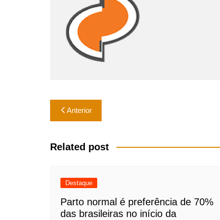
p
o
k
Navegação
Anterior
de
Post
Related post
Destaque
Parto normal é preferência de 70%
das brasileiras no início da