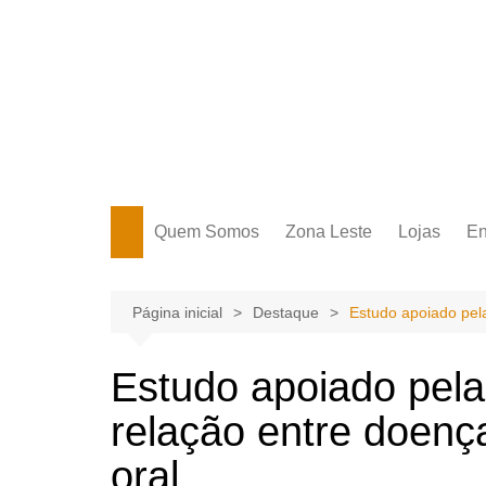
Ir
para
o
conteúdo
Portal Grande Circular
A zona Leste se encontra aqui!
Quem Somos
Zona Leste
Lojas
En
Zona Leste
Página inicial
Destaque
Estudo apoiado pela
Estudo apoiado pela
relação entre doenç
oral