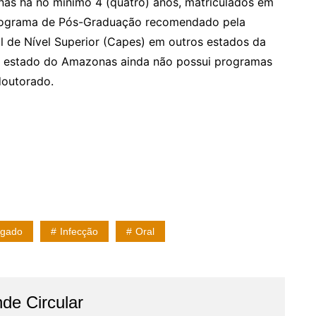
nas há no mínimo 4 (quatro) anos, matriculados em
Programa de Pós-Graduação recomendado pela
de Nível Superior (Capes) em outros estados da
 o estado do Amazonas ainda não possui programas
doutorado.
ígado
Infecção
Oral
de Circular