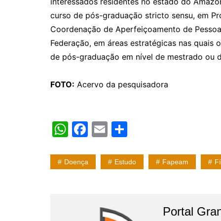
interessados residentes no estado do Amazo
curso de pós-graduação stricto sensu, em 
Coordenação de Aperfeiçoamento de Pessoal 
Federação, em áreas estratégicas nas quais
de pós-graduação em nível de mestrado ou 
FOTO:
Acervo da pesquisadora
W
F
E
S
h
a
m
h
at
c
ai
ar
Doença
Estudo
Fapeam
F
s
e
l
e
A
b
p
o
Portal Gran