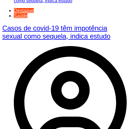
Destaque
Saúde
Casos de covid-19 têm impotência
sexual como sequela, indica estudo