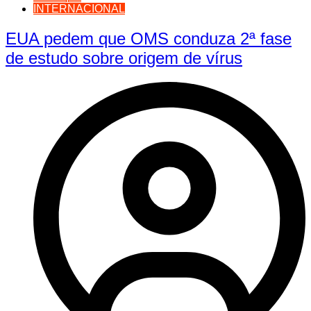
INTERNACIONAL
EUA pedem que OMS conduza 2ª fase
de estudo sobre origem de vírus