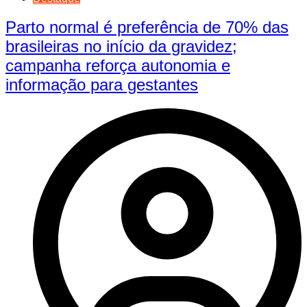
Parto normal é preferência de 70% das
brasileiras no início da gravidez;
campanha reforça autonomia e
informação para gestantes