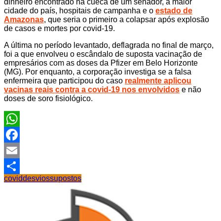
dinheiro encontrado na cueca de um senador, a maior
cidade do país, hospitais de campanha e o
estado de
Amazonas
, que seria o primeiro a colapsar após explosão
de casos e mortes por covid-19.
A última no período levantado, deflagrada no final de março,
foi a que envolveu o escândalo de suposta vacinação de
empresários com as doses da Pfizer em Belo Horizonte
(MG). Por enquanto, a corporação investiga se a falsa
enfermeira que participou do caso
realmente aplicou
vacinas reais contra a covid-19 nos envolvidos
e não
doses de soro fisiológico.
WhatsApp
Facebook
Email
covid
desvios
supostos
Share