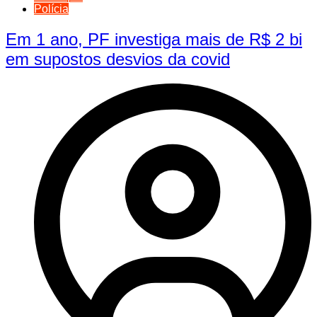
Polícia
Em 1 ano, PF investiga mais de R$ 2 bi
em supostos desvios da covid